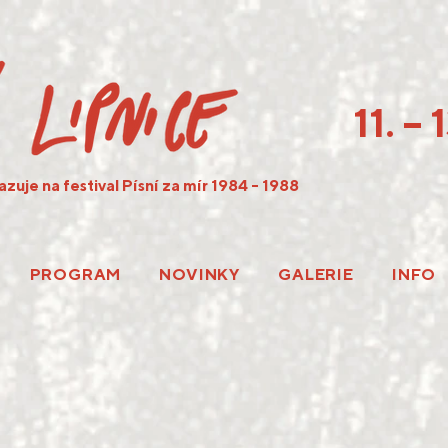
11. –
azuje na festival Písní za mír 1984 - 1988
PROGRAM
NOVINKY
GALERIE
INFO