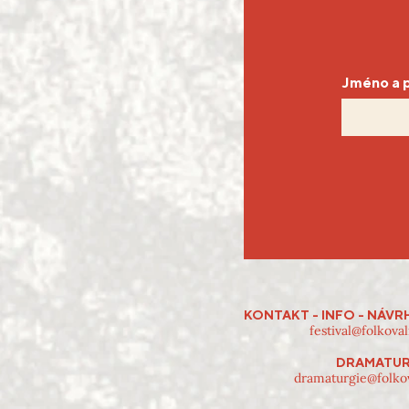
Jméno a p
KONTAKT - INFO - NÁVR
festival@folkoval
DRAMATUR
dramaturgie@folkov