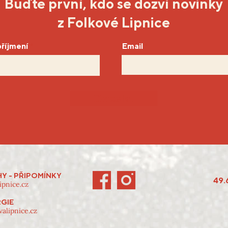
Buďte první, kdo se dozví novinky
z Folkové Lipnice
říjmení
Email
Odeslat
HY - PŘIPOMÍNKY
49.
ipnice.cz
GIE
alipnice.cz